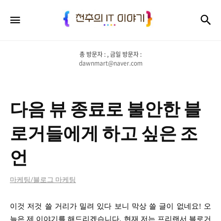
천
검
메뉴
추
의
총 방문자 :
, 금일 방문자 :
IT
dawnmart@naver.com
이
야
다음 뷰 종료로 불안한 블
기
로거들에게 하고 싶은 조
언
마케팅/블로그 마케팅
이것
저것 쓸 거리가 밀려 있다 보니 막상 쓸 글이 없네요! 오
늘은
제 이야기를 해드리겠습니다. 현재 저는 프리랜서 블로거