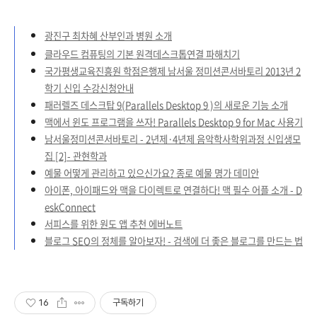
광진구 최차혜 산부인과 병원 소개
클라우드 컴퓨팅의 기본 원격데스크톱연결 파해치기
국가평생교육진흥원 학점은행제 남서울 정미션콘서바토리 2013년 2
학기 신입 수강신청안내
패러렐즈 데스크탑 9(Parallels Desktop 9 )의 새로운 기능 소개
맥에서 윈도 프로그램을 쓰자! Parallels Desktop 9 for Mac 사용기
남서울정미션콘서바토리 - 2년제·4년제 음악학사학위과정 신입생모
집 [2]- 관현학과
예물 어떻게 관리하고 있으신가요? 종로 예물 명가 데미안
아이폰, 아이패드와 맥을 다이렉트로 연결하다! 맥 필수 어플 소개 - D
eskConnect
서피스를 위한 원도 앱 추천 에버노트
블로그 SEO의 정체를 알아보자! - 검색에 더 좋은 블로그를 만드는 법
16
구독하기