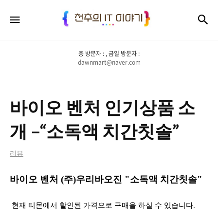
천
검
메뉴
추
의
총 방문자 :
, 금일 방문자 :
IT
dawnmart@naver.com
이
야
바이오 벤처 인기상품 소
기
개 –“소독액 치간칫솔”
리뷰
바이오 벤처
(주)우리바오진 "소독액 치간칫솔"
현재 티몬에서 할인된 가격으로 구매을 하실 수 있습니다.