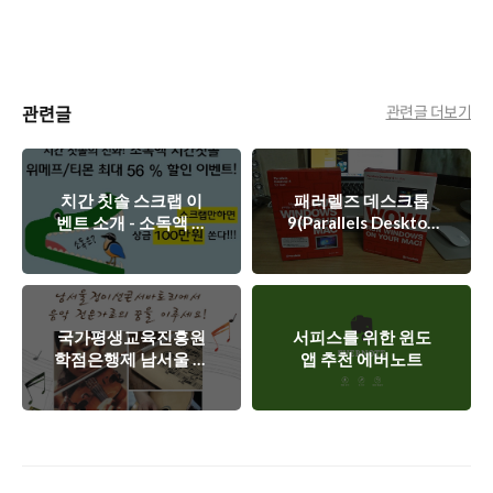
관련글
관련글 더보기
치간 칫솔 스크랩 이
패러렐즈 데스크톱
벤트 소개 - 소독액 치
9(Parallels Desktop
9)를 사용하면서 좋은
간 칫솔
점
국가평생교육진흥원
서피스를 위한 윈도
학점은행제 남서울 정
앱 추천 에버노트
미션콘서바토리
2013년 2학기 신입
수강신청안내