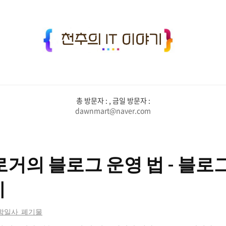
천
추
의
IT
총 방문자 :
, 금일 방문자 :
이
dawnmart@naver.com
야
기
블로거의 블로그 운영 법 - 블
지
/함일사_폐기물