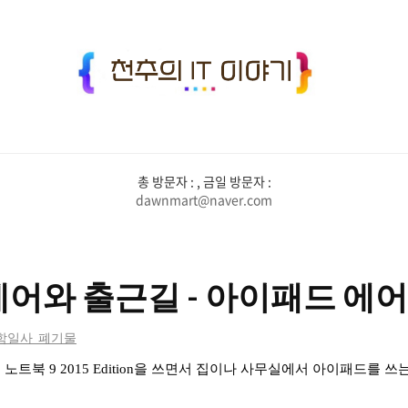
천
추
의
IT
총 방문자 :
, 금일 방문자 :
이
dawnmart@naver.com
야
기
어와 출근길 - 아이패드 에어 
/함일사_폐기물
노트북 9 2015 Edition을 쓰면서 집이나 사무실에서 아이패드를 