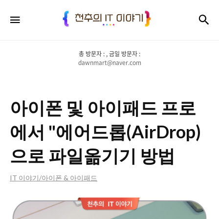
천
검
메뉴
추
의
총 방문자 :
, 금일 방문자 :
IT
dawnmart@naver.com
이
야
아이폰 및 아이패드 프로
기
에서 "에어드롭(AirDrop)
으로 파일옮기기 방법
IT 이야기/아이폰 & 아이패드