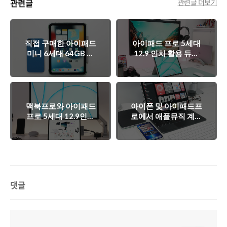
관련글
관련글 더보기
직접 구매한 아이패드
아이패드 프로 5세대
미니 6세대 64GB 개
12.9 인치 활용 듀얼
봉기
모니터, 사이드카 및
유니버설 컨트롤 설정
맥북프로와 아이패드
아이폰 및 아이패드프
프로 5세대 12.9인치
로에서 애플뮤직 계정
를 사이드카로 연결하
변경하는 방법
여 듀얼 모니터로 사
용하는 방법
댓글