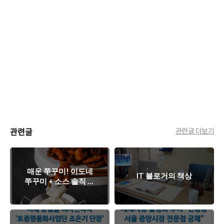
관련글
관련글 더보기
매운 쭈꾸미! 이도네
IT 블로거의 책상
쭈꾸미 + 소스 솔직 평
가