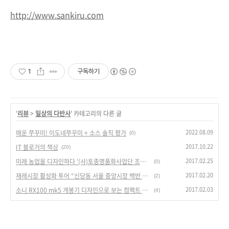
http://www.sankiru.com
1
구독하기
'
리뷰
>
일상의 다반사
' 카테고리의 다른 글
2022.08.09
매운 쭈꾸미! 이도네쭈꾸미 + 소스 솔직 평가
(0)
2017.10.22
IT 블로거의 책상
(20)
2017.02.25
미래 농업을 디자인하다 '(사)토종명품화사업단 조은기 단장' 소개
(0)
2017.02.20
재래시장 활성화 투어 “신당동 서울 중앙시장 백반 궁채”
(2)
2017.02.03
소니 RX100 mk5 개봉기 디자인으로 보는 컴팩트 카메라
(4)