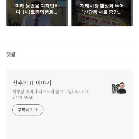
미래 농업을 디자인하
재래시장 활성화 투어
다 '(사)토종명품화사
“신당동 서울 중앙시
업단 조은기 단장' 소
장 백반 궁채”
개
댓글
천추의 IT 이야기
차부장 이야기 티스토리 블로그 입니다. 010-
7749-5960
구독하기