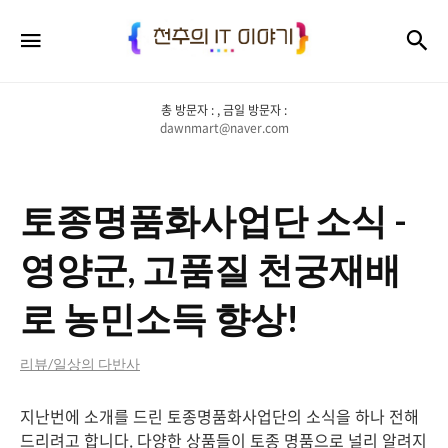
천
검
메뉴
추
의
총 방문자 :
, 금일 방문자 :
IT
dawnmart@naver.com
이
야
토종명품화사업단 소식 -
기
영양군, 고품질 천궁재배
로 농민소득 향상!
리뷰/일상의 다반사
지난번에 소개를 드린 토종명품화사업단의 소식을 하나 전해
드리려고 합니다. 다양한 상품들이 토종 명품으로 널리 알려지