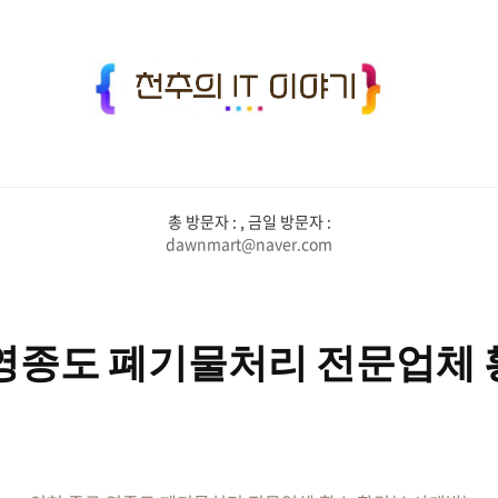
천
추
의
IT
총 방문자 :
, 금일 방문자 :
이
dawnmart@naver.com
야
기
영종도 폐기물처리 전문업체 