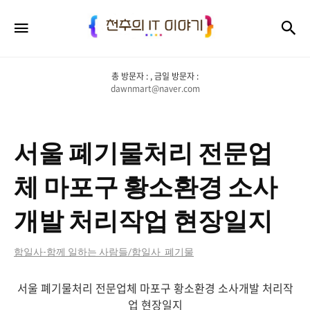
천
검
메뉴
추
의
총 방문자 :
, 금일 방문자 :
IT
dawnmart@naver.com
이
야
서울 폐기물처리 전문업
기
체 마포구 황소환경 소사
개발 처리작업 현장일지
함일사-함께 일하는 사람들/함일사_폐기물
서울 폐기물처리 전문업체 마포구 황소환경 소사개발 처리작
업 현장일지