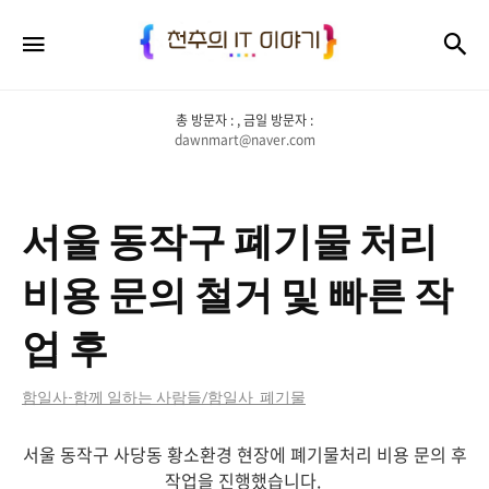
천
검
메뉴
추
의
총 방문자 :
, 금일 방문자 :
IT
dawnmart@naver.com
이
야
서울 동작구 폐기물 처리
기
비용 문의 철거 및 빠른 작
업 후
함일사-함께 일하는 사람들/함일사_폐기물
서울 동작구 사당동 황소환경 현장에 폐기물처리 비용 문의 후
작업을 진행했습니다.