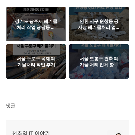
경기도 광주시 폐기물
인천 서구 원창동 공
처리 작업 광남동 현
사장 폐기물처리 업체
장 스캐치
는 무조건 전문업체에
연락하세요!
서울 구로구 목제 폐
서울 도봉구 건축 폐
기물처리 작업 후기
기물 처리 업체 황소
환경 '방학동 작업 스
케치'
댓글
천추의 IT 이야기